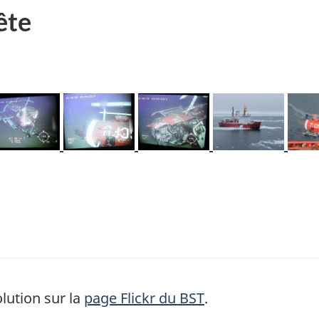
ête
mage
Image
Image
Image
Ima
lution sur la
page Flickr du BST
.