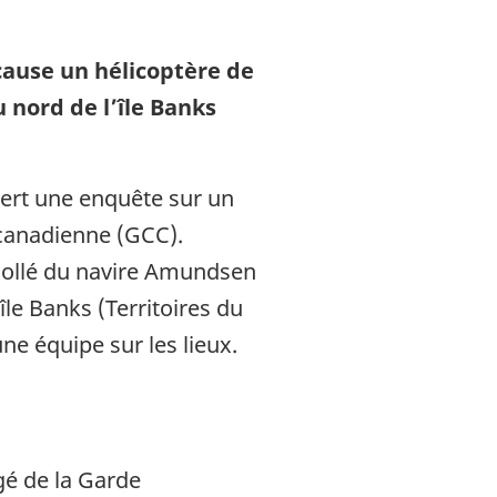
cause un hélicoptère de
 nord de l’île Banks
vert une enquête sur un
 canadienne (GCC).
écollé du navire Amundsen
île Banks (Territoires du
ne équipe sur les lieux.
gé de la Garde