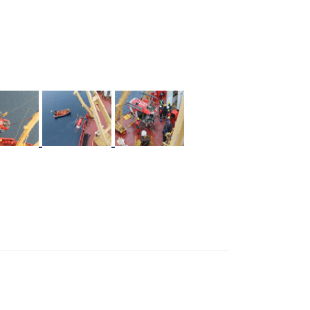
ge
Image
Image