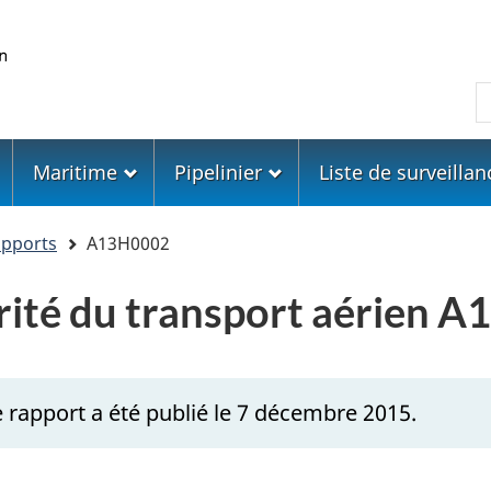
Skip
Skip
Passer
to
to
à
main
"About
la
R
content
government"
version
HTML
simplifiée
Maritime
Pipelinier
Liste de surveillan
apports
A13H0002
urité du transport aérien 
e rapport a été publié le 7 décembre 2015.