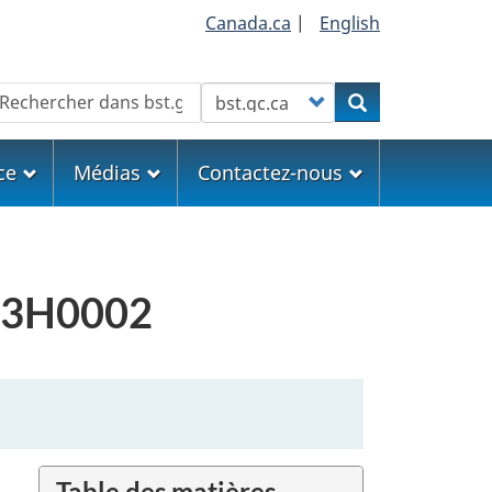
Canada.ca
|
English
echercher
Customize your search
Rechercher
ce
Médias
Contactez-nous
A13H0002
Table des matières