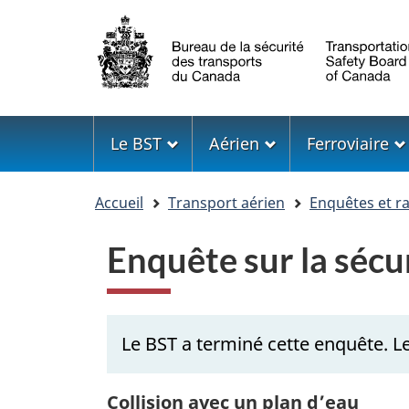
Sélection
de
la
langue
Menu
Le BST
Aérien
Ferroviaire
Vous
Accueil
Transport aérien
Enquêtes et r
êtes
ici
Enquête sur la séc
Le BST a terminé cette enquête. L
Collision avec un plan d’eau