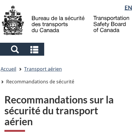
Sélection
EN
Skip
Skip
Passer
to
to
à
de
main
"About
la
la
content
government"
version
langue
HTML
simplifiée
Search
Search
and
and
Vous
menus
menus
Accueil
Transport aérien
êtes
ici
Recommandations de sécurité
Recommandations sur la
sécurité du transport
aérien