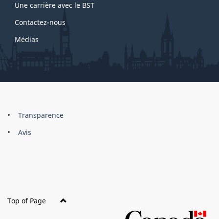
Une carrière avec le BST
Contactez-nous
Médias
About
Brand
Transparence
this
Avis
site
Top of Page