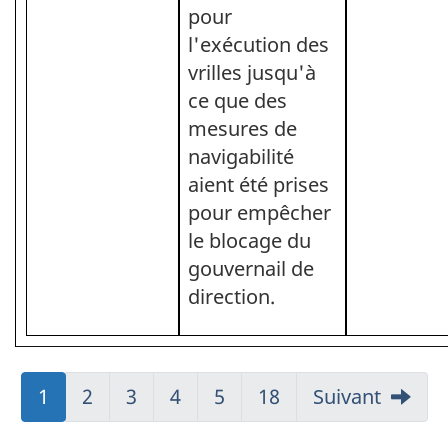
pour
l'exécution des
vrilles jusqu'à
ce que des
mesures de
navigabilité
aient été prises
pour empêcher
le blocage du
gouvernail de
direction.
Aller
1
Aller
2
Aller
3
Aller
4
Aller
5
Aller
18
Suivant
à:
à:
à:
à:
à:
à: