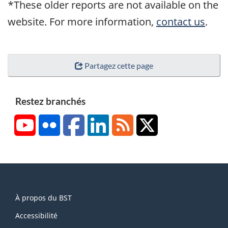
Page
Page
Page
Page
Page
Page
*These older reports are not available on the
website. For more information,
contact us
.
Partagez cette page
Restez branchés
YouTube
Flickr
Facebook
LinkedIn
RSS
X/Twitter
About
À propos du BST
this
site
Accessibilité