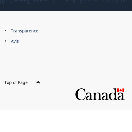
About
Brand
Transparence
this
Avis
site
Top of Page