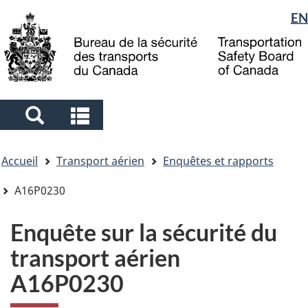
Sélection
EN
Skip
Skip
Passer
to
to
à
de
main
"About
la
la
content
government"
version
langue
HTML
simplifiée
Search
Search
and
and
Vous
menus
menus
Accueil
Transport aérien
Enquêtes et rapports
êtes
ici
A16P0230
Enquête sur la sécurité du
transport aérien
A16P0230