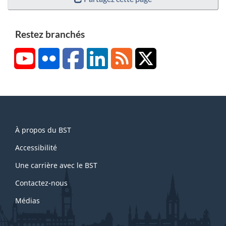
Restez branchés
YouTube
Flickr
Facebook
LinkedIn
RSS
X/Twitter
About
À propos du BST
this
site
Accessibilité
Une carrière avec le BST
Contactez-nous
Médias