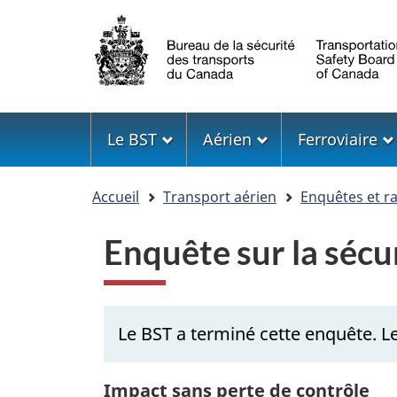
Sélection
de
la
langue
Menu
Le BST
Aérien
Ferroviaire
Vous
Accueil
Transport aérien
Enquêtes et r
êtes
ici
Enquête sur la séc
Le BST a terminé cette enquête. Le
Impact sans perte de contrôle