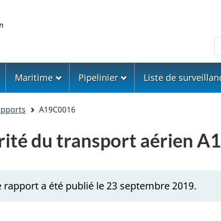
Skip
Skip
Passer
to
to
à
main
"About
la
R
content
government"
version
HTML
simplifiée
Maritime
Pipelinier
Liste de surveillan
apports
A19C0016
urité du transport aérien 
 rapport a été publié le 23 septembre 2019.