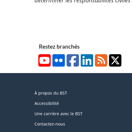
déterminer les responsabilités civiles
Restez branchés
YouTube
Flickr
Facebook
LinkedIn
RSS
X/Tw
About
À propos du BST
this
site
Accessibilité
Une carrière avec le BST
Contactez-nous