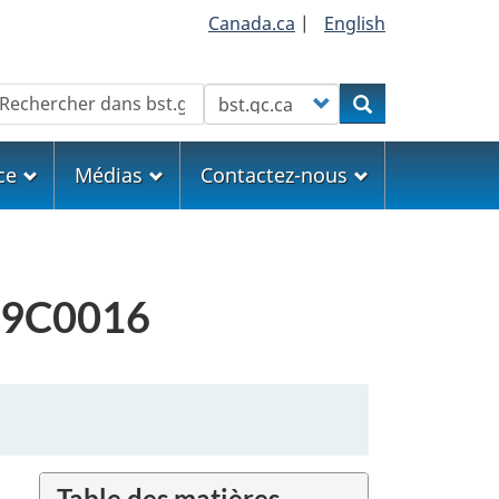
Canada.ca
|
English
echercher
Customize your search
Rechercher
ce
Médias
Contactez-nous
A19C0016
Table des matières