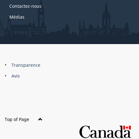
Contactez-nous
Médias
About
Brand
Transparence
this
Avis
site
Top of Page