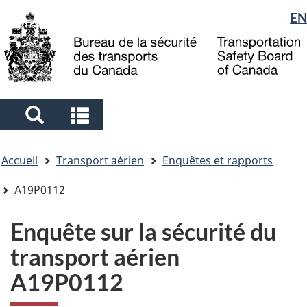
Sélection
EN
Skip
Skip
Passer
to
to
à
de
main
"About
la
la
content
government"
version
langue
HTML
simplifiée
Search
Search
and
and
Vous
menus
menus
Accueil
Transport aérien
Enquêtes et rapports
êtes
ici
A19P0112
Enquête sur la sécurité du
transport aérien
A19P0112