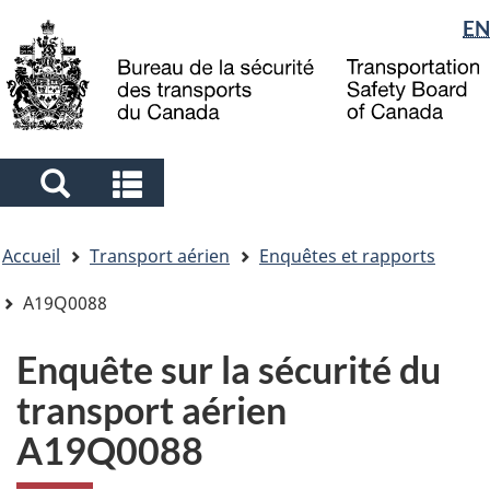
Sélection
EN
Skip
Skip
Passer
to
to
à
de
main
"About
la
la
content
government"
version
langue
HTML
simplifiée
Search
Search
and
and
Vous
menus
menus
Accueil
Transport aérien
Enquêtes et rapports
êtes
ici
A19Q0088
Enquête sur la sécurité du
transport aérien
A19Q0088