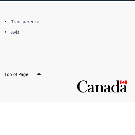
About
Brand
Transparence
this
Avis
site
Top of Page