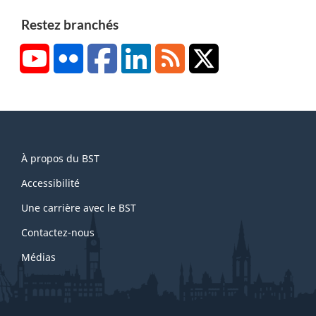
Restez branchés
YouTube
Flickr
Facebook
LinkedIn
RSS
X/Twitter
About
À propos du BST
this
site
Accessibilité
Une carrière avec le BST
Contactez-nous
Médias