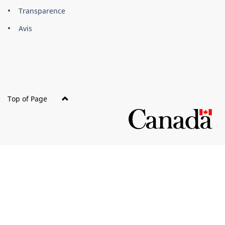
About
Brand
Transparence
this
Avis
site
Top of Page