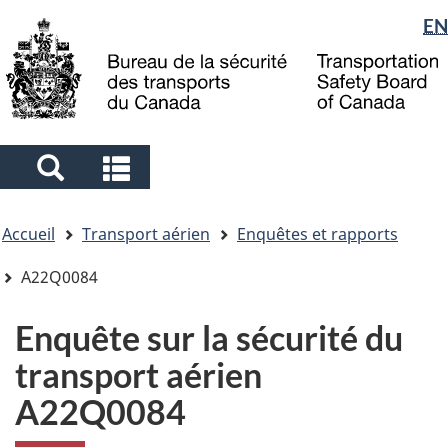
Sélection
EN
Skip
Skip
Passer
to
to
à
de
main
"About
la
la
content
government"
version
langue
HTML
simplifiée
Search
Search
and
and
Vous
menus
menus
Accueil
Transport aérien
Enquêtes et rapports
êtes
ici
A22Q0084
Enquête sur la sécurité du
transport aérien
A22Q0084