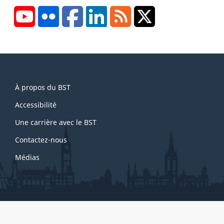
YouTube
Flickr
Facebook
LinkedIn
RSS
X/Twitter
About
À propos du BST
this
site
Accessibilité
Une carrière avec le BST
Contactez-nous
Médias