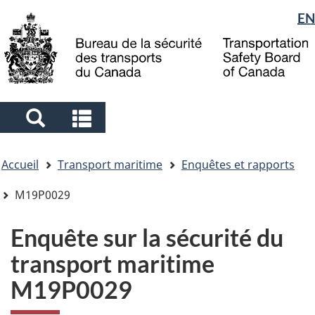
Sélection
EN
Skip
Skip
Passer
to
to
à
de
main
"About
la
la
content
government"
version
langue
HTML
simplifiée
Search
Search
and
and
Vous
menus
menus
Accueil
Transport maritime
Enquêtes et rapports
êtes
ici
M19P0029
Enquête sur la sécurité du
transport maritime
M19P0029