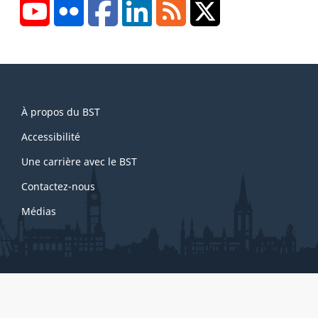
YouTube
Flickr
Facebook
LinkedIn
RSS
X/Twitter
About
À propos du BST
this
site
Accessibilité
Une carrière avec le BST
Contactez-nous
Médias
About