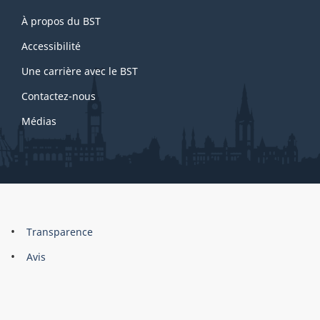
About
À propos du BST
this
site
Accessibilité
Une carrière avec le BST
Contactez-nous
Médias
About
Brand
Transparence
this
Avis
site