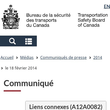
Sélection
EN
Skip
Skip
Passer
to
to
à
de
main
"About
la
la
content
government"
version
langue
HTML
simplifiée
Search
Search
and
and
Vous
menus
menus
Accueil
Médias
Communiqués de presse
2014
êtes
ici
le 18 février 2014
Communiqué
Liens connexes (A12A0082)