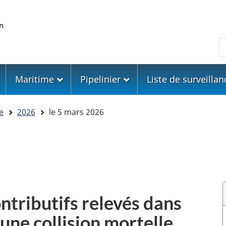
Skip
Skip
Passer
to
to
à
main
"About
la
R
content
government"
version
HTML
simplifiée
Maritime
Pipelinier
Liste de surveillan
e
2026
le 5 mars 2026
ntributifs relevés dans
une collision mortelle