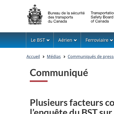
Sélection
de
la
langue
Menu
Le BST
Aérien
Ferroviaire
Vous
Accueil
Médias
Communiqués de press
êtes
ici
Communiqué
Plusieurs facteurs co
l’enquête du BST sur 