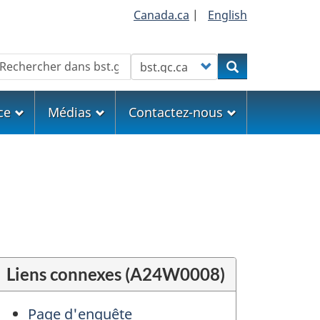
Canada.ca
|
English
echercher
Customize your search
Rechercher
ce
Médias
Contactez-nous
Liens connexes (A24W0008)
Page d'enquête