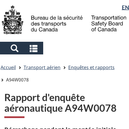
Sélection
EN
Skip
Skip
Passer
to
to
à
de
main
"About
la
la
content
government"
version
langue
HTML
simplifiée
Search
Search
and
and
Vous
menus
menus
Accueil
Transport aérien
Enquêtes et rapports
êtes
ici
A94W0078
Rapport d'enquête
aéronautique A94W0078