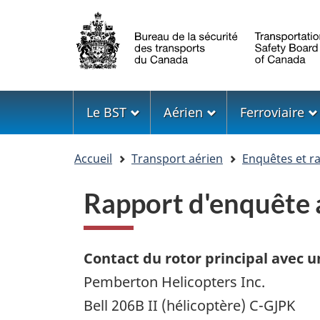
Sélection
de
la
langue
Menu
Le BST
Aérien
Ferroviaire
Vous
Accueil
Transport aérien
Enquêtes et r
êtes
ici
Rapport d'enquête
Contact du rotor principal avec 
Pemberton Helicopters Inc.
Bell 206B II (hélicoptère) C-GJPK