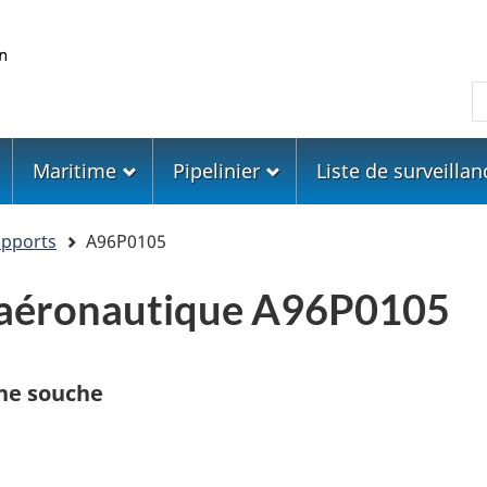
Skip
Skip
Passer
to
to
à
main
"About
la
R
content
government"
version
HTML
simplifiée
Maritime
Pipelinier
Liste de surveillan
apports
A96P0105
 aéronautique A96P0105
une souche