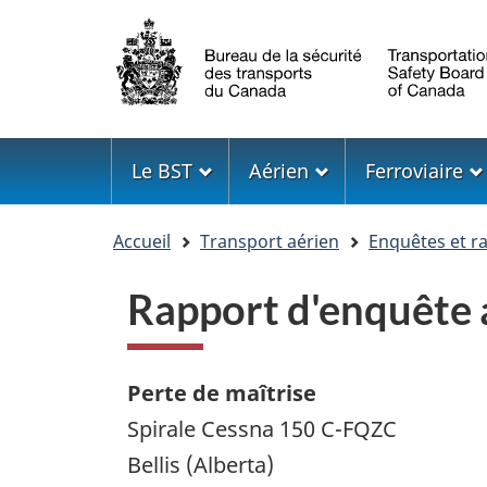
Sélection
de
la
langue
Menu
Le BST
Aérien
Ferroviaire
Vous
Accueil
Transport aérien
Enquêtes et r
êtes
ici
Rapport d'enquêt
Perte de maîtrise
Spirale Cessna 150 C-FQZC
Bellis (Alberta)