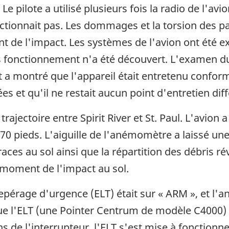
 Le pilote a utilisé plusieurs fois la radio de l'av
nctionnait pas. Les dommages et la torsion des pa
 de l'impact. Les systèmes de l'avion ont été 
 fonctionnement n'a été découvert. L'examen du 
t a montré que l'appareil était entretenu confo
 et qu'il ne restait aucun point d'entretien diff
trajectoire entre Spirit River et St. Paul. L'avion a
e 170 pieds. L'aiguille de l'anémomètre a laissé 
aces au sol ainsi que la répartition des débris ré
u moment de l'impact au sol.
repérage d'urgence (ELT) était sur « ARM », et l'a
que l'ELT (une Pointer Centrum de modèle C4000) a
s de l'interrupteur, l'ELT s'est mise à fonction