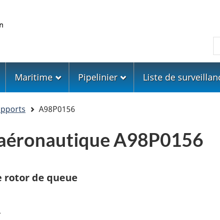
Skip
Skip
Passer
to
to
à
main
"About
la
R
content
government"
version
HTML
simplifiée
Maritime
Pipelinier
Liste de surveillan
apports
A98P0156
 aéronautique A98P0156
e rotor de queue
L