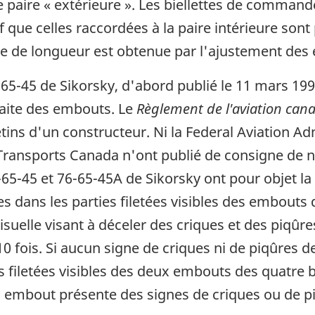
une paire « extérieure ». Les biellettes de comma
f que celles raccordées à la paire intérieure son
ence de longueur est obtenue par l'ajustement de
6-65-45 de Sikorsky, d'abord publié le 11 mars 199
raite des embouts. Le
Règlement de l'aviation can
ins d'un constructeur. Ni la Federal Aviation Adm
 Transports Canada n'ont publié de consigne de n
6-65-45 et 76-65-45A de Sikorsky ont pour objet l
ues dans les parties filetées visibles des embou
suelle visant à déceler des criques et des piqûre
 fois. Si aucun signe de criques ni de piqûres de
 filetées visibles des deux embouts des quatre bi
un embout présente des signes de criques ou de piq