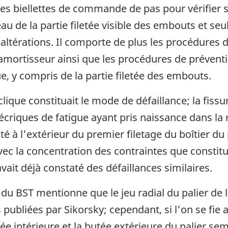
les biellettes de commande de pas pour vérifier s
 de la partie filetée visible des embouts et seu
 altérations. Il comporte de plus les procédures d
mortisseur ainsi que les procédures de préventio
 y compris de la partie filetée des embouts.
yclique constituait le mode de défaillance; la fis
récriques de fatigue ayant pris naissance dans la 
é à l'extérieur du premier filetage du boîtier du p
 avec la concentration des contraintes que constit
vait déjà constaté des défaillances similaires.
 du BST mentionne que le jeu radial du palier de
s publiées par Sikorsky; cependant, si l'on se fi
tée intérieure et la butée extérieure du palier s