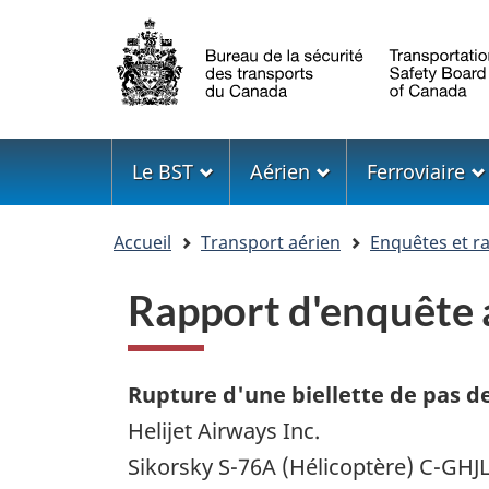
Sélection
de
la
langue
Menu
Le BST
Aérien
Ferroviaire
Vous
Accueil
Transport aérien
Enquêtes et r
êtes
ici
Rapport d'enquête
Rupture d'une biellette de pas d
Helijet Airways Inc.
Sikorsky S-76A (Hélicoptère) C-GHJ