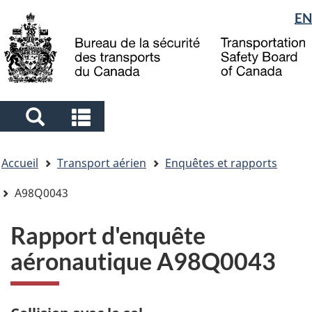
Sélection
EN
Skip
Skip
Passer
to
to
à
de
main
"About
la
la
content
government"
version
langue
HTML
simplifiée
Search
Search
and
and
Vous
menus
menus
Accueil
Transport aérien
Enquêtes et rapports
êtes
ici
A98Q0043
Rapport d'enquête
aéronautique A98Q0043