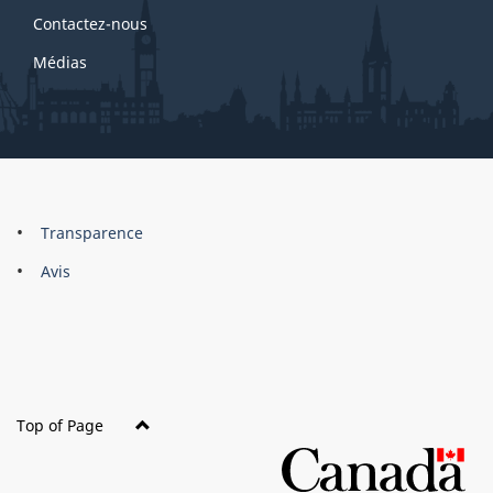
Contactez-nous
Médias
About
Brand
Transparence
this
Avis
site
Top of Page