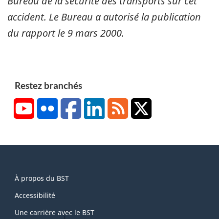
Bureau de la sécurité des transports sur cet
accident. Le Bureau a autorisé la publication
du rapport le
9 mars 2000
.
Restez branchés
YouTube
Flickr
Facebook
LinkedIn
RSS
X/Twitter
About
À propos du BST
this
site
Accessibilité
Une carrière avec le BST