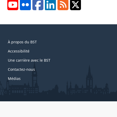
YouTube
Flickr
Facebook
LinkedIn
RSS
X/Twitter
About
À propos du BST
this
site
Accessibilité
Une carrière avec le BST
Contactez-nous
Médias
About