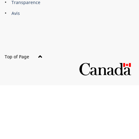
Brand
Transparence
this
Avis
site
Top of Page