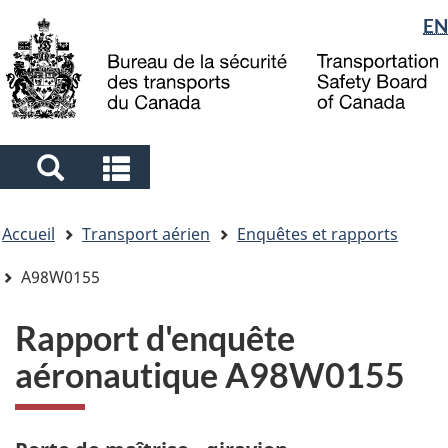
Sélection
EN
Skip
Skip
Passer
to
to
à
de
main
"About
la
la
content
government"
version
langue
HTML
simplifiée
Search
Search
and
and
Vous
menus
menus
Accueil
Transport aérien
Enquêtes et rapports
êtes
ici
A98W0155
Rapport d'enquête
aéronautique A98W0155