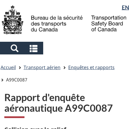
Sélection
EN
Skip
Skip
Passer
to
to
à
de
main
"About
la
la
content
government"
version
langue
HTML
simplifiée
Search
Search
and
and
Vous
menus
menus
Accueil
Transport aérien
Enquêtes et rapports
êtes
ici
A99C0087
Rapport d'enquête
aéronautique A99C0087