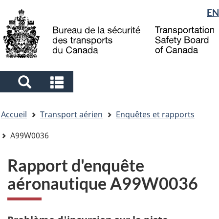
Sélection
EN
Skip
Skip
Passer
to
to
à
de
main
"About
la
la
content
government"
version
langue
HTML
simplifiée
Search
Search
and
and
Vous
menus
menus
Accueil
Transport aérien
Enquêtes et rapports
êtes
ici
A99W0036
Rapport d'enquête
aéronautique A99W0036