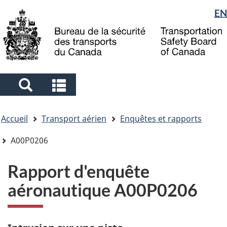
Sélection
EN
Skip
Skip
Passer
to
to
à
de
main
"About
la
la
content
government"
version
langue
HTML
simplifiée
Search
Search
and
and
Vous
menus
menus
Accueil
Transport aérien
Enquêtes et rapports
êtes
ici
A00P0206
Rapport d'enquête
aéronautique A00P0206