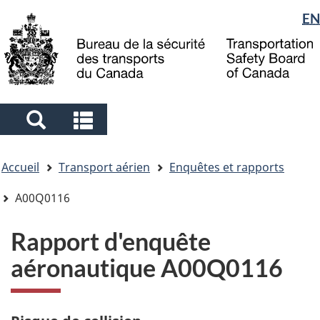
Sélection
EN
Skip
Skip
Passer
to
to
à
de
main
"About
la
la
content
government"
version
langue
HTML
simplifiée
Search
Search
and
and
Vous
menus
menus
Accueil
Transport aérien
Enquêtes et rapports
êtes
ici
A00Q0116
Rapport d'enquête
aéronautique A00Q0116