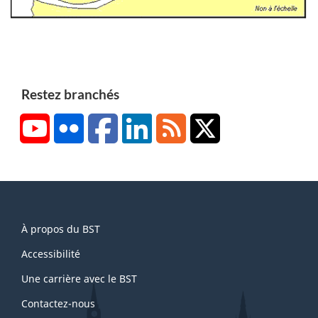
Restez branchés
YouTube
Flickr
Facebook
LinkedIn
RSS
X/Twitter
About
À propos du BST
this
site
Accessibilité
Une carrière avec le BST
Contactez-nous