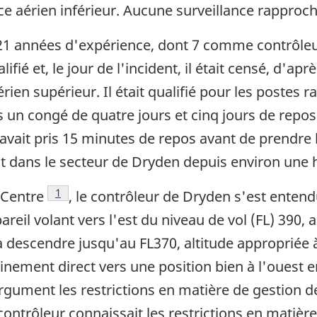
ace aérien inférieur. Aucune surveillance rapproch
21 années d'expérience, dont 7 comme contrôleur
fié et, le jour de l'incident, il était censé, d'aprè
ien supérieur. Il était qualifié pour les postes ra
 un congé de quatre jours et cinq jours de repos. 
il avait pris 15 minutes de repos avant de prendre
ait dans le secteur de Dryden depuis environ une 
Note de bas de page
1
 Centre
, le contrôleur de Dryden s'est entendu
eil volant vers l'est du niveau de vol (FL) 390, a
é à descendre jusqu'au FL370, altitude appropriée à
nement direct vers une position bien à l'ouest 
gument les restrictions en matière de gestion d
contrôleur connaissait les restrictions en matièr