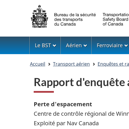
Sélection
de
la
langue
Menu
Le BST
Aérien
Ferroviaire
Vous
Accueil
Transport aérien
Enquêtes et r
êtes
ici
Rapport d'enquête
Perte d'espacement
Centre de contrôle régional de Win
Exploité par Nav Canada