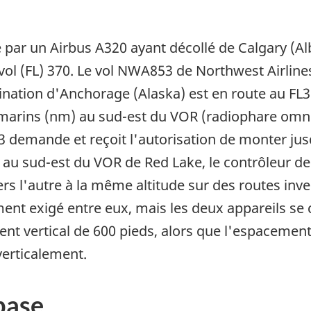
par un Airbus A320 ayant décollé de Calgary (Al
 vol (FL) 370. Le vol NWA853 de Northwest Airlin
tination d'Anchorage (Alaska) est en route au FL
 marins (nm) au sud-est du VOR (radiophare omn
 demande et reçoit l'autorisation de monter jus
u sud-est du VOR de Red Lake, le contrôleur de 
ers l'autre à la même altitude sur des routes inve
cement exigé entre eux, mais les deux appareils s
nt vertical de 600 pieds, alors que l'espacemen
verticalement.
base