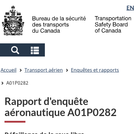
Sélection
EN
Skip
Skip
Passer
to
to
à
de
main
"About
la
la
content
government"
version
langue
HTML
simplifiée
Search
Search
and
and
Vous
menus
menus
Accueil
Transport aérien
Enquêtes et rapports
êtes
ici
A01P0282
Rapport d'enquête
aéronautique A01P0282