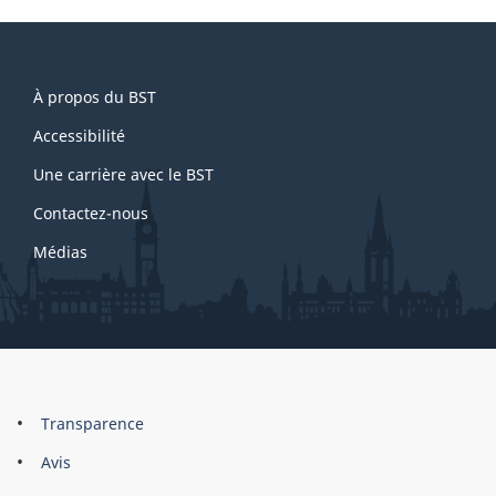
About
À propos du BST
this
site
Accessibilité
Une carrière avec le BST
Contactez-nous
Médias
About
Brand
Transparence
this
Avis
site