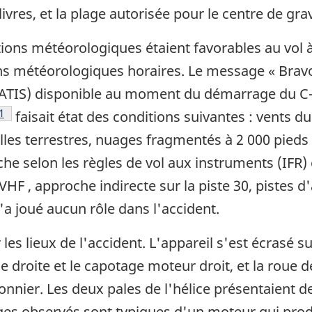
ivres, et la plage autorisée pour le centre de gra
ions météorologiques étaient favorables au vol 
ns météorologiques horaires. Le message « Brav
ATIS) disponible au moment du démarrage du C-GR
Note de bas de page
1
faisait état des conditions suivantes : vents 
illes terrestres, nuages fragmentés à 2 000 pieds
e selon les règles de vol aux instruments (IFR) e
F , approche indirecte sur la piste 30, pistes d'a
'a joué aucun rôle dans l'accident.
s lieux de l'accident. L'appareil s'est écrasé sur 
e droite et le capotage moteur droit, et la roue d
alonnier. Les deux pales de l'hélice présentaient
ges observés sont typiques d'un moteur qui prod