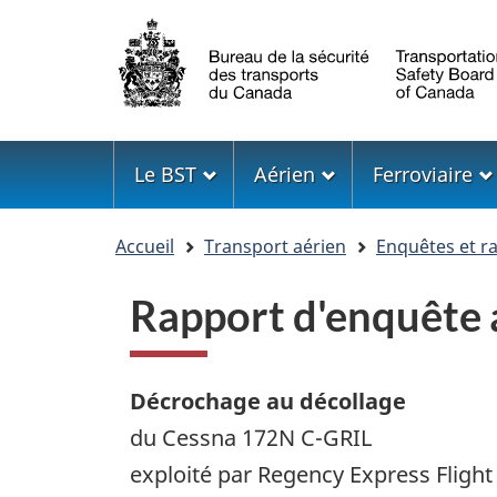
Sélection
de
la
langue
Menu
Le BST
Aérien
Ferroviaire
Vous
Accueil
Transport aérien
Enquêtes et r
êtes
ici
Rapport d'enquête
Décrochage au décollage
du Cessna 172N C-GRIL
exploité par Regency Express Fligh