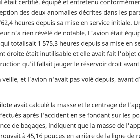
l était certifié, équipé et entretenu conforméme
ption des deux anomalies décrites dans les para
5 762,4 heures depuis sa mise en service initiale.
teur n'a rien révélé de notable. L'avion était é
ui totalisait 1 575,3 heures depuis sa mise en se
t droite était inutilisable et elle avait fait l'obje
uction qu'il fallait jauger le réservoir droit avant
la veille, et l'avion n'avait pas volé depuis, avan
te avait calculé la masse et le centrage de l'appa
fectués après l'accident en se fondant sur les po
ence de bagages, indiquent que la masse de l'appa
e trouvait à 45,16 pouces en arrière de la ligne d