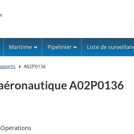
Skip
Skip
Passer
to
to
à
main
"About
la
R
content
government"
version
HTML
simplifiée
Maritime
Pipelinier
Liste de surveillan
apports
A02P0136
 aéronautique A02P0136
t Operations