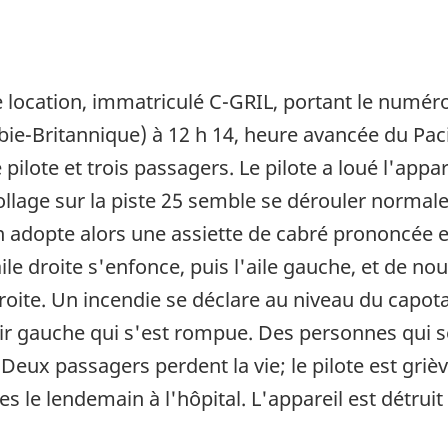
e location, immatriculé C-GRIL, portant le numér
e-Britannique) à 12 h 14, heure avancée du Paci
 pilote et trois passagers. Le pilote a loué l'app
ollage sur la piste 25 semble se dérouler normal
vion adopte alors une assiette de cabré prononcé
le droite s'enfonce, puis l'aile gauche, et de nou
a droite. Un incendie se déclare au niveau du capo
ir gauche qui s'est rompue. Des personnes qui se
. Deux passagers perdent la vie; le pilote est gri
le lendemain à l'hôpital. L'appareil est détruit 