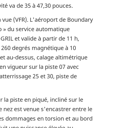
vité va de 35 à 47,30 pouces.
à vue (VFR). L'aéroport de Boundary
o » du service automatique
IL et valide à partir de 11 h,
du 260 degrés magnétique à 10
 et au-dessus, calage altimétrique
n vigueur sur la piste 07 avec
tterrissage 25 et 30, piste de
la piste en piqué, incliné sur le
e nez est venue s'encastrer entre le
 des dommages en torsion et au bord
uit une puissance élevée au