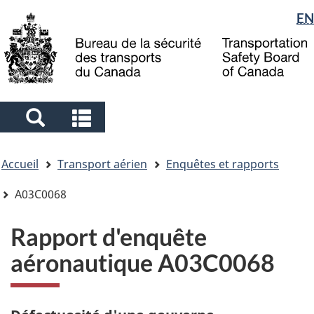
Sélection
EN
Skip
Skip
Passer
to
to
à
de
main
"About
la
la
content
government"
version
langue
HTML
simplifiée
Search
Search
and
and
Vous
menus
menus
Accueil
Transport aérien
Enquêtes et rapports
êtes
ici
A03C0068
Rapport d'enquête
aéronautique A03C0068