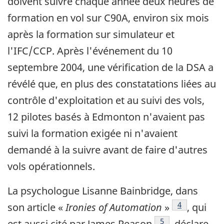
doivent suivre chaque année deux heures de
formation en vol sur C90A, environ six mois
après la formation sur simulateur et
l'IFC/CCP. Après l'événement du 10
septembre 2004, une vérification de la DSA a
révélé que, en plus des constatations liées au
contrôle d'exploitation et au suivi des vols,
12 pilotes basés à Edmonton n'avaient pas
suivi la formation exigée ni n'avaient
demandé à la suivre avant de faire d'autres
vols opérationnels.
La psychologue Lisanne Bainbridge, dans
Note de bas 
4
son article «
Ironies of Automation
»
, qui
Note de bas de pa
5
est aussi cité par James Reason
, déclare