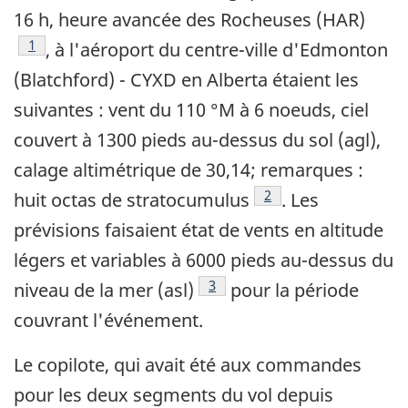
16 h, heure avancée des Rocheuses (HAR)
Note de bas de page
1
, à l'aéroport du centre-ville d'Edmonton
(Blatchford) - CYXD en Alberta étaient les
suivantes : vent du 110 °M à 6 noeuds, ciel
couvert à 1300 pieds au-dessus du sol (agl),
calage altimétrique de 30,14; remarques :
Note de bas de page
2
huit octas de stratocumulus
. Les
prévisions faisaient état de vents en altitude
légers et variables à 6000 pieds au-dessus du
Note de bas de page
3
niveau de la mer (asl)
pour la période
couvrant l'événement.
Le copilote, qui avait été aux commandes
pour les deux segments du vol depuis