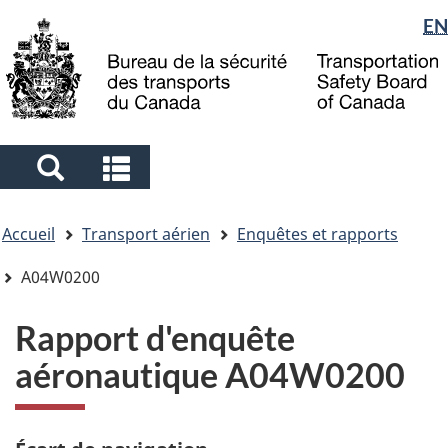
Sélection
EN
Skip
Skip
Passer
to
to
à
de
main
"About
la
la
content
government"
version
langue
HTML
simplifiée
Search
Search
and
and
Vous
menus
menus
Accueil
Transport aérien
Enquêtes et rapports
êtes
ici
A04W0200
Rapport d'enquête
aéronautique A04W0200