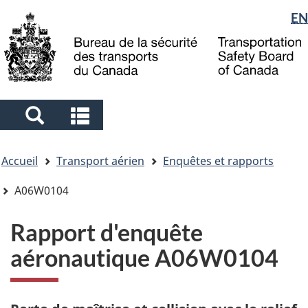
Sélection
EN
Skip
Skip
Passer
to
to
à
de
main
"About
la
la
content
government"
version
langue
HTML
simplifiée
Search
Search
and
and
Vous
menus
menus
Accueil
Transport aérien
Enquêtes et rapports
êtes
ici
A06W0104
Rapport d'enquête
aéronautique A06W0104