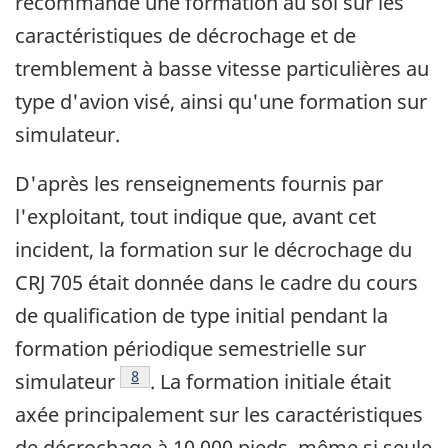
recommande une formation au sol sur les
caractéristiques de décrochage et de
tremblement à basse vitesse particulières au
type d'avion visé, ainsi qu'une formation sur
simulateur.
D'après les renseignements fournis par
l'exploitant, tout indique que, avant cet
incident, la formation sur le décrochage du
CRJ 705 était donnée dans le cadre du cours
de qualification de type initial pendant la
formation périodique semestrielle sur
Footnote
8
simulateur
. La formation initiale était
axée principalement sur les caractéristiques
de décrochage à 10 000 pieds, même si seule