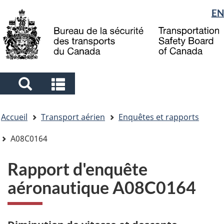
Sélection
EN
Skip
Skip
Passer
to
to
à
de
main
"About
la
la
content
government"
version
langue
HTML
simplifiée
Search
Search
and
and
Vous
menus
menus
Accueil
Transport aérien
Enquêtes et rapports
êtes
ici
A08C0164
Rapport d'enquête
aéronautique A08C0164