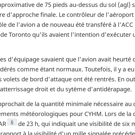
proximative de 75 pieds au-dessus du sol (agl) s
toire d'approche finale. Le contrôleur de l'aéropo
ôle de l'avion a de nouveau été transféré à l'A
de Toronto qu'ils avaient l'intention d'exécuter
mbres d'équipage savaient que l'avion avait heurt
nsidérés comme étant normaux. Toutefois, il y a e
 volets de bord d'attaque ont été rentrés. En outr
'atterrissage droit et du sytème d'antidérapage.
approchait de la quantité minimale nécessaire au
ements météorologiques pour CYHM. Lors de la
Footnote
6
TAR
de 23 h, qui indiquait une visibilité de six
rapport à la visibilité d'un mille signalée précé