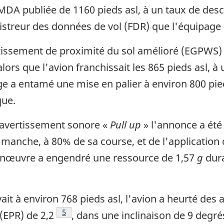
a MDA publiée de 1160 pieds asl, à un taux de de
istreur des données de vol (FDR) que l'équipage
rtissement de proximité du sol amélioré (EGPWS) 
alors que l'avion franchissait les 865 pieds asl, 
e a entamé une mise en palier à environ 800 pieds
que.
l'avertissement sonore «
Pull up
» l'annonce a été
au manche, à 80% de sa course, et de l'applicatio
manœuvre a engendré une ressource de 1,57
g
dura
uvait à environ 768 pieds asl, l'avion a heurté de
Footnote
5
(EPR) de 2,2
, dans une inclinaison de 9 degrés