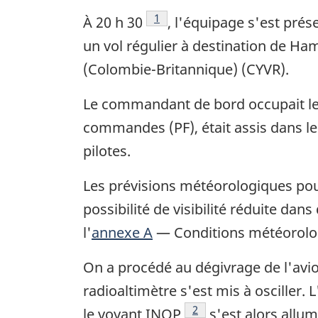
Footnote
1
À 20 h 30
, l'équipage s'est prés
un vol régulier à destination de H
(Colombie-Britannique) (CYVR).
Le commandant de bord occupait le si
commandes (PF), était assis dans le 
pilotes.
Les prévisions météorologiques po
possibilité de visibilité réduite dan
l'
annexe A
— Conditions météorolog
On a procédé au dégivrage de l'avion 
radioaltimètre s'est mis à osciller.
Footnote
2
le voyant INOP
s'est alors allu