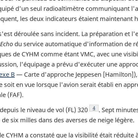
quipé d'un seul radioaltimètre communiquant l'a
équent, les deux indicateurs étaient maintenant h
s'est déroulée sans incident. La préparation et l
Echo
du service automatique d'information de ré
ques de CYHM comme étant VMC, avec une visibili
cussion, l'équipage a prévu d'exécuter une appr
exe B
— Carte d'approche Jeppesen [Hamilton]), et
te soit en vue lorsque l'avion serait établi en app
le (FAF).
Footnote
4
depuis le niveau de vol (FL) 320
. Sept minute
té de six milles dans des averses de neige légère.
de CYHM a constaté que la visibilité était réduite