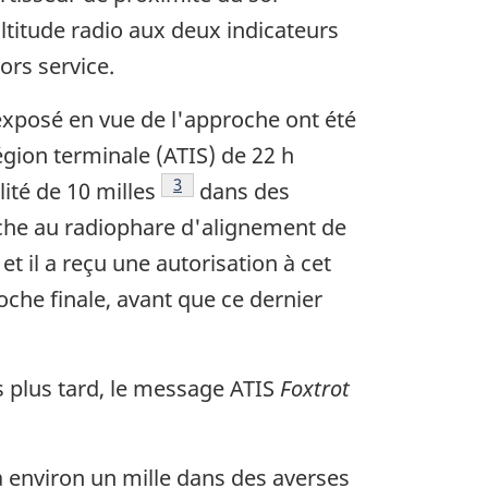
ltitude radio aux deux indicateurs
ors service.
'exposé en vue de l'approche ont été
gion terminale (ATIS) de 22 h
Footnote
3
té de 10 milles
dans des
oche au radiophare d'alignement de
 il a reçu une autorisation à cet
roche finale, avant que ce dernier
s plus tard, le message ATIS
Foxtrot
 à environ un mille dans des averses