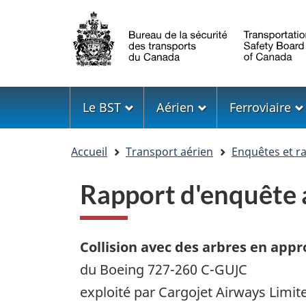
Sélection
de
la
langue
Menu
Le BST
Aérien
Ferroviaire
Vous
Accueil
Transport aérien
Enquêtes et r
êtes
ici
Rapport d'enquête
Collision avec des arbres en app
du Boeing 727-260 C-GUJC
exploité par Cargojet Airways Limit