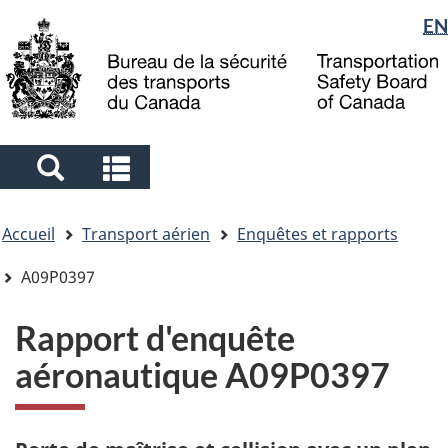
Sélection
EN
Skip
Skip
Passer
to
to
à
de
main
"About
la
la
content
government"
version
langue
HTML
simplifiée
Search
Search
and
and
Vous
menus
menus
Accueil
Transport aérien
Enquêtes et rapports
êtes
ici
A09P0397
Rapport d'enquête
aéronautique A09P0397