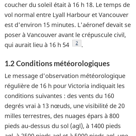
coucher du soleil était à 16 h 18. Le temps de
vol normal entre Lyall Harbour et Vancouver
est d'environ 15 minutes. L'aéronef devait se
poser à Vancouver avant le crépuscule civil,
Footnote
2
qui aurait lieu à 16 h 54
.
1.2 Conditions météorologiques
Le message d'observation météorologique
régulière de 16 h pour Victoria indiquait les
conditions suivantes : des vents du 160
degrés vrai à 13 nœuds, une visibilité de 20
milles terrestres, des nuages épars à 800
pieds au-dessus du sol (agl), à 1400 pieds
agl, à 2500 pieds agl et à 5000 pieds agl, une