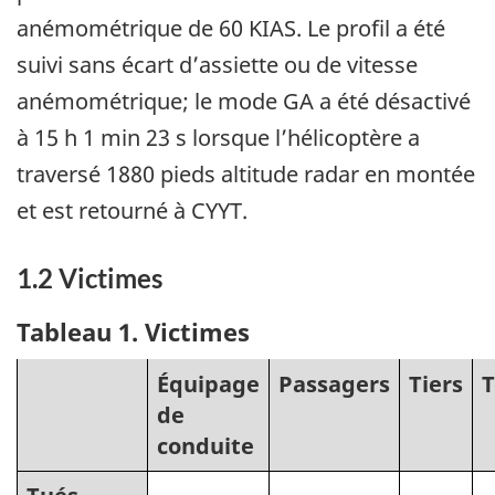
anémométrique de 60 KIAS. Le profil a été
suivi sans écart d’assiette ou de vitesse
anémométrique; le mode GA a été désactivé
à 15 h 1 min 23 s lorsque l’hélicoptère a
traversé 1880 pieds altitude radar en montée
et est retourné à CYYT.
1.2 Victimes
Tableau 1
. Victimes
Équipage
Passagers
Tiers
T
de
conduite