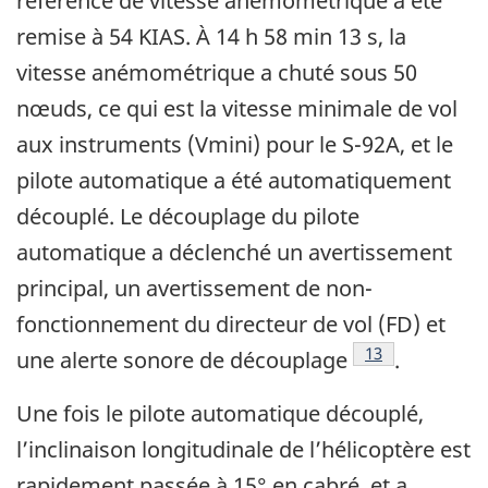
référence de vitesse anémométrique a été
remise à 54 KIAS. À 14 h 58 min 13 s, la
vitesse anémométrique a chuté sous 50
nœuds, ce qui est la vitesse minimale de vol
aux instruments (Vmini) pour le S-92A, et le
pilote automatique a été automatiquement
découplé. Le découplage du pilote
automatique a déclenché un avertissement
principal, un avertissement de non-
fonctionnement du directeur de vol (FD) et
Footnote
13
une alerte sonore de découplage
.
Une fois le pilote automatique découplé,
l’inclinaison longitudinale de l’hélicoptère est
rapidement passée à 15° en cabré, et a