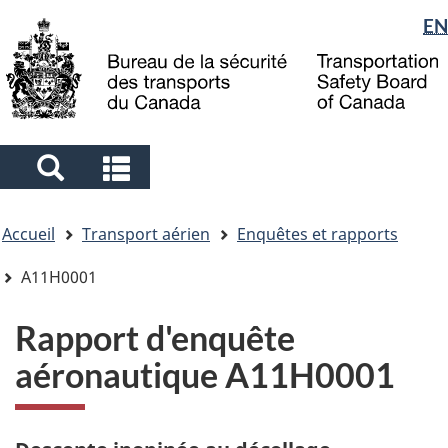
Sélection
EN
Skip
Skip
Passer
to
to
à
de
main
"About
la
la
content
government"
version
langue
HTML
simplifiée
Search
Search
and
and
Vous
menus
menus
Accueil
Transport aérien
Enquêtes et rapports
êtes
ici
A11H0001
Rapport d'enquête
aéronautique A11H0001