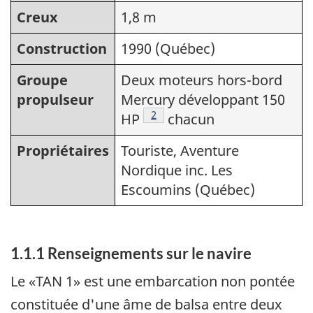
Creux
1,8 m
Construction
1990 (Québec)
Groupe
Deux moteurs hors-bord
propulseur
Mercury développant 150
Note de bas de page
2
HP
chacun
Propriétaires
Touriste, Aventure
Nordique inc. Les
Escoumins (Québec)
1.1.1 Renseignements sur le navire
Le «TAN 1» est une embarcation non pontée
constituée d'une âme de balsa entre deux