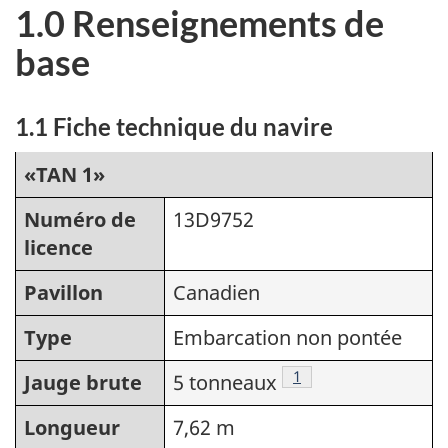
1.0 Renseignements de
base
1.1 Fiche technique du navire
«TAN 1»
Numéro de
13D9752
licence
Pavillon
Canadien
Type
Embarcation non pontée
Note de bas de page
1
Jauge brute
5 tonneaux
Longueur
7,62 m