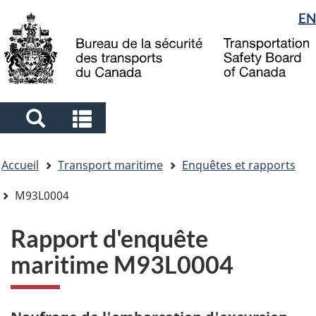
Sélection
EN
Skip
Skip
Passer
to
to
à
de
main
"About
la
la
content
government"
version
langue
HTML
simplifiée
Search
Search
and
and
Vous
menus
menus
Accueil
Transport maritime
Enquêtes et rapports
êtes
ici
M93L0004
Rapport d'enquête
maritime M93L0004