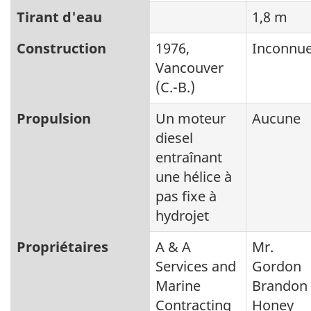
Tirant d'eau
1,8 m
Construction
1976,
Inconnu
Vancouver
(C.-B.)
Propulsion
Un moteur
Aucune
diesel
entraînant
une hélice à
pas fixe à
hydrojet
Propriétaires
A & A
Mr.
Services and
Gordon
Marine
Brandon
Contracting
Honey