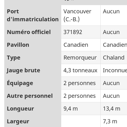
Port
Vancouver
Aucun
d'immatriculation
(C.-B.)
Numéro officiel
371892
Aucun
Pavillon
Canadien
Canadie
Type
Remorqueur
Chaland
Jauge brute
4,3 tonneaux
Inconnu
Équipage
2 personnes
Aucun
Autre personnel
2 personnes
Aucun
Longueur
9,4 m
13,4 m
Largeur
7,3 m