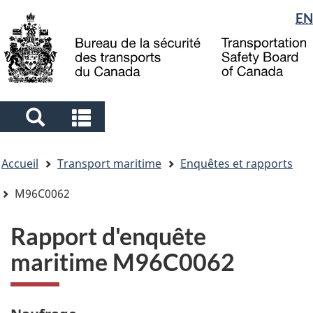
Sélection
EN
Skip
Skip
Passer
to
to
à
de
main
"About
la
la
content
government"
version
langue
HTML
simplifiée
Search
Search
and
and
Vous
menus
menus
Accueil
Transport maritime
Enquêtes et rapports
êtes
ici
M96C0062
Rapport d'enquête
maritime M96C0062