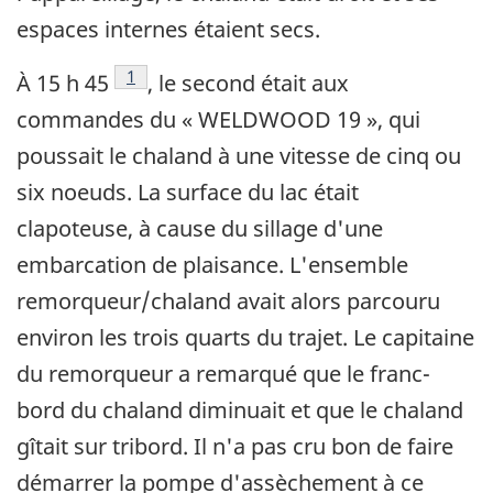
espaces internes étaient secs.
Note de bas de page
1
À 15 h 45
, le second était aux
commandes du « WELDWOOD 19 », qui
poussait le chaland à une vitesse de cinq ou
six noeuds. La surface du lac était
clapoteuse, à cause du sillage d'une
embarcation de plaisance. L'ensemble
remorqueur/chaland avait alors parcouru
environ les trois quarts du trajet. Le capitaine
du remorqueur a remarqué que le franc-
bord du chaland diminuait et que le chaland
gîtait sur tribord. Il n'a pas cru bon de faire
démarrer la pompe d'assèchement à ce