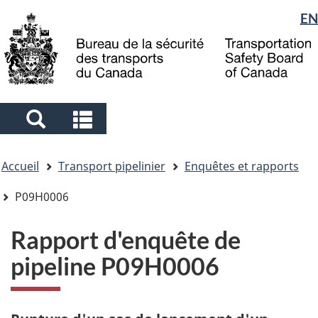
Sélection
EN
Skip
Skip
Passer
to
to
à
de
main
"About
la
la
content
government"
version
langue
HTML
simplifiée
Search
Search
and
and
Vous
menus
menus
Accueil
Transport pipelinier
Enquêtes et rapports
êtes
ici
P09H0006
Rapport d'enquête de
pipeline P09H0006