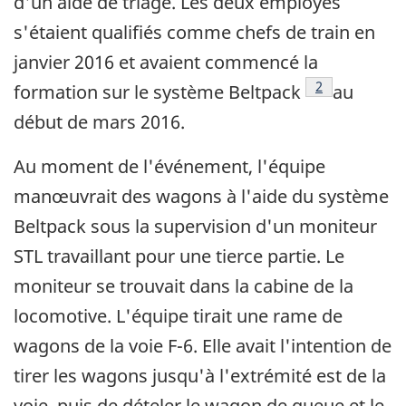
d'un aide de triage. Les deux employés
s'étaient qualifiés comme chefs de train en
janvier 2016 et avaient commencé la
Note de bas d
2
formation sur le système Beltpack
au
début de mars 2016.
Au moment de l'événement, l'équipe
manœuvrait des wagons à l'aide du système
Beltpack sous la supervision d'un moniteur
STL travaillant pour une tierce partie. Le
moniteur se trouvait dans la cabine de la
locomotive. L'équipe tirait une rame de
wagons de la voie F-6. Elle avait l'intention de
tirer les wagons jusqu'à l'extrémité est de la
voie, puis de dételer le wagon de queue et le