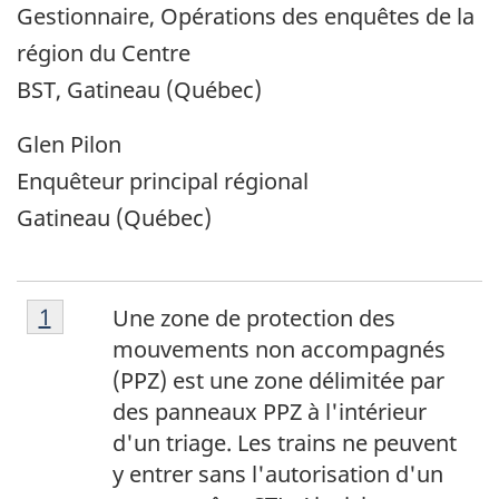
Gestionnaire, Opérations des enquêtes de la
région du Centre
BST, Gatineau (Québec)
Glen Pilon
Enquêteur principal régional
Gatineau (Québec)
N
N
Retour à la note
1
référent
Une zone de protection des
o
mouvements non accompagnés
o
t
(PPZ) est une zone délimitée par
t
e
des panneaux PPZ à l'intérieur
1
e
d'un triage. Les trains ne peuvent
y entrer sans l'autorisation d'un
e