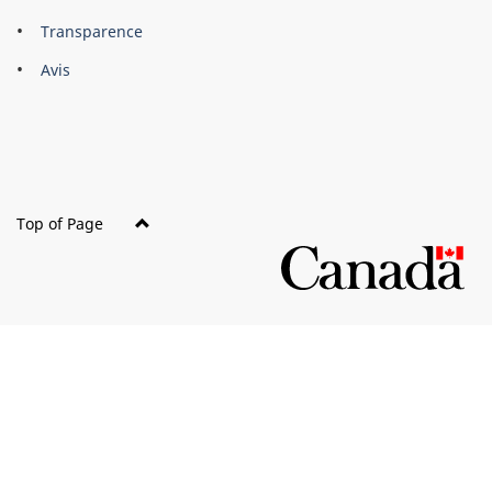
About
Brand
Transparence
this
Avis
site
Top of Page