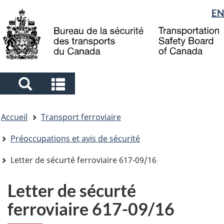
Sélection
EN
Skip
Skip
Passer
to
to
à
de
main
"About
la
la
content
government"
version
langue
HTML
simplifiée
Search
Search
and
and
Vous
menus
menus
Accueil
Transport ferroviaire
êtes
ici
Préoccupations et avis de sécurité
Letter de sécurté ferroviaire 617-09/16
Letter de sécurté
ferroviaire 617-09/16