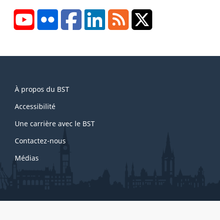
YouTube
Flickr
Facebook
LinkedIn
RSS
X/Twitter
About
À propos du BST
this
site
Accessibilité
Une carrière avec le BST
Contactez-nous
Médias