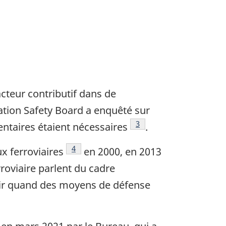
cteur contributif dans de
tation Safety Board a enquêté sur
Note de bas de page
3
ntaires étaient nécessaires
.
Note de bas de page
4
x ferroviaires
en 2000, en 2013
rroviaire parlent du cadre
oir quand des moyens de défense