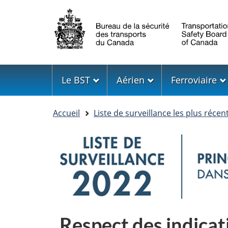
Sélection
de
la
langue
Menu
Le BST
Aérien
Ferroviaire
Vous
Accueil
Liste de surveillance les plus récen
êtes
ici
Image
Respect des indicat