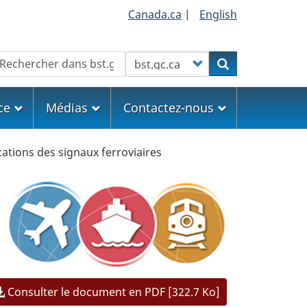
Canada.ca
|
English
echercher
Customize your search
Rechercher
ce
Médias
Contactez-nous
ations des signaux ferroviaires
Consulter le document en PDF [322.7 Ko]