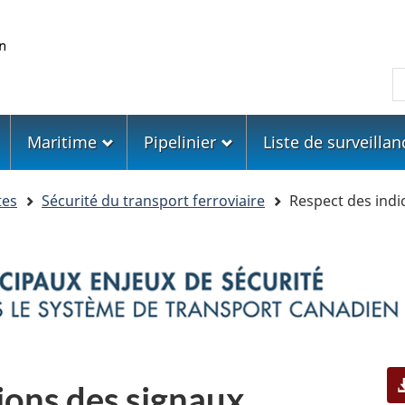
Skip
Skip
Passer
to
to
à
main
"About
la
R
content
government"
version
HTML
simplifiée
Maritime
Pipelinier
Liste de surveillan
tes
Sécurité du transport ferroviaire
Respect des indic
ions des signaux