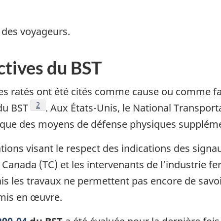
 des voyageurs.
tives du BST
aires ratés ont été cités comme cause ou comme fa
Note de bas de page
2
du BST
. Aux États-Unis, le National Transpor
lu que des moyens de défense physiques suppléme
ons visant le respect des indications des signau
Canada (TC) et les intervenants de l’industrie fe
ais les travaux ne permettent pas encore de sav
mis en œuvre.