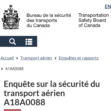
Sélection
EN
Skip
Skip
Passer
to
to
à
de
main
"About
la
la
content
government"
version
langue
HTML
simplifiée
Search
Search
and
and
Vous
menus
menus
Accueil
Transport aérien
Enquêtes et rapports
êtes
ici
A18A0088
Enquête sur la sécurité du
transport aérien
A18A0088