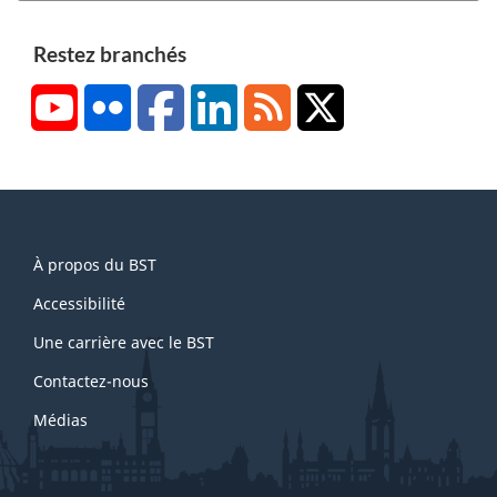
Restez branchés
YouTube
Flickr
Facebook
LinkedIn
RSS
X/Twitter
About
À propos du BST
this
site
Accessibilité
Une carrière avec le BST
Contactez-nous
Médias