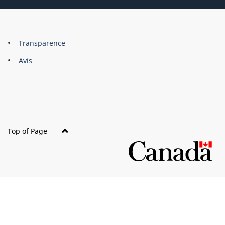
About
Brand
Transparence
this
Avis
site
Top of Page