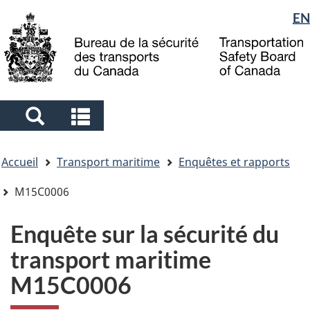
Sélection
EN
Skip
Skip
Passer
to
to
à
de
main
"About
la
la
content
government"
version
langue
HTML
simplifiée
Search
Search
and
and
Vous
menus
menus
Accueil
Transport maritime
Enquêtes et rapports
êtes
ici
M15C0006
Enquête sur la sécurité du
transport maritime
M15C0006