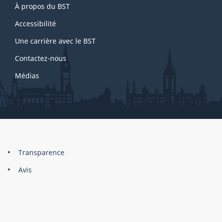
À propos du BST
this
site
Accessibilité
Une carrière avec le BST
Contactez-nous
Médias
About
Brand
Transparence
this
Avis
site