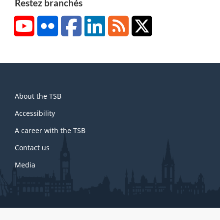
Restez branchés
YouTube
Flickr
Facebook
LinkedIn
RSS
X/Twitter
About
About the TSB
this
site
Accessibility
A career with the TSB
Contact us
Media