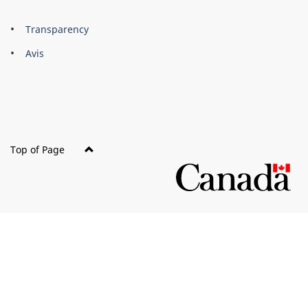
About
Brand
Transparency
this
Avis
site
Top of Page