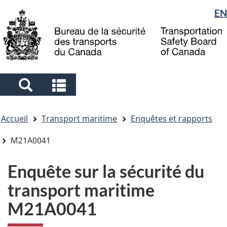
Sélection
EN
Skip
Skip
Passer
to
to
à
de
main
"About
la
la
content
government"
version
langue
HTML
simplifiée
Search
Search
and
and
Vous
menus
menus
Accueil
Transport maritime
Enquêtes et rapports
êtes
ici
M21A0041
Enquête sur la sécurité du
transport maritime
M21A0041