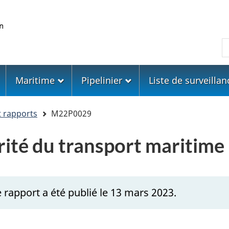
Skip
Skip
Passer
to
to
à
main
"About
la
R
content
government"
version
HTML
simplifiée
Maritime
Pipelinier
Liste de surveillan
t rapports
M22P0029
urité du transport mariti
 rapport a été publié le 13 mars 2023.