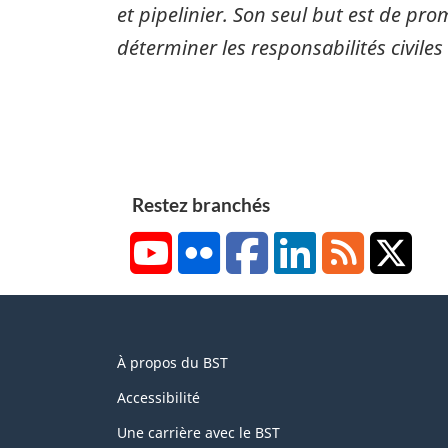
et pipelinier. Son seul but est de pro
déterminer les responsabilités civiles
Restez branchés
YouTube
Flickr
Facebook
LinkedIn
RSS
X/Tw
About
À propos du BST
this
site
Accessibilité
Une carrière avec le BST