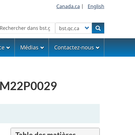
Canada.ca
|
English
echercher
Customize your search
Rechercher
ce
Médias
Contactez-nous
me M22P0029
Table des matières