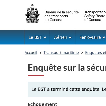
Sélection
de
la
langue
Menu
Le BST
Aérien
Ferroviaire
Vous
Accueil
Transport maritime
Enquêtes e
êtes
ici
Enquête sur la séc
Le BST a terminé cette enquête. Le
Échouement