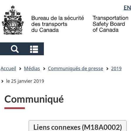
Sélection
EN
Skip
Skip
Passer
to
to
à
de
main
"About
la
la
content
government"
version
langue
HTML
simplifiée
Search
Search
and
and
Vous
menus
menus
Accueil
Médias
Communiqués de presse
2019
êtes
ici
le 25 janvier 2019
Communiqué
Liens connexes (M18A0002)