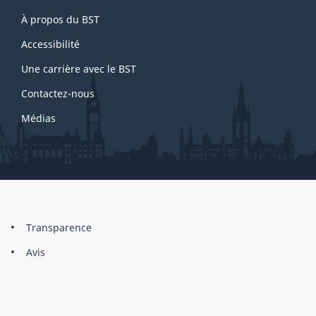
About
À propos du BST
this
site
Accessibilité
Une carrière avec le BST
Contactez-nous
Médias
About
Brand
Transparence
this
Avis
site