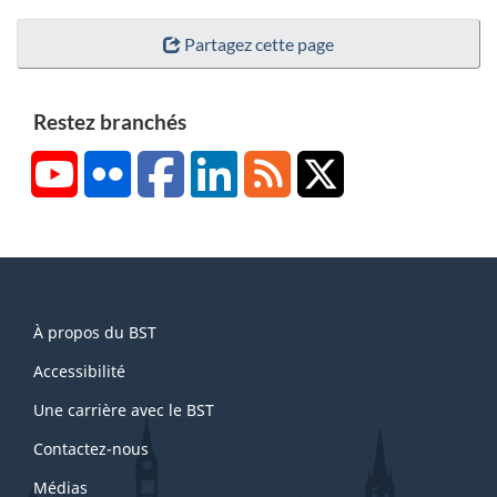
Partagez cette page
Restez branchés
YouTube
Flickr
Facebook
LinkedIn
RSS
X/Twitter
About
À propos du BST
this
site
Accessibilité
Une carrière avec le BST
Contactez-nous
Médias