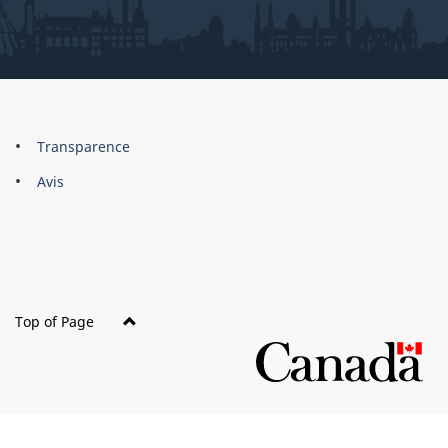
About
Brand
Transparence
this
Avis
site
Top of Page