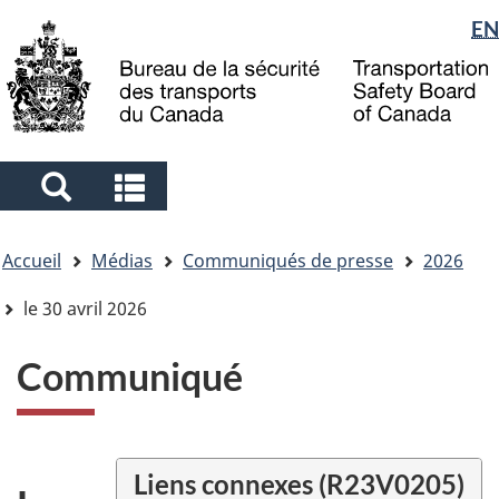
Sélection
EN
Skip
Skip
Passer
to
to
à
de
main
"About
la
la
content
government"
version
langue
HTML
simplifiée
Search
Search
and
and
Vous
menus
menus
Accueil
Médias
Communiqués de presse
2026
êtes
ici
le 30 avril 2026
Communiqué
Liens connexes (R23V0205)