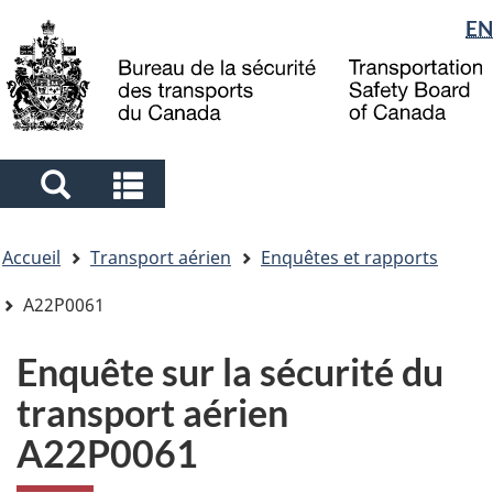
Sélection
EN
Skip
Skip
Passer
to
to
à
de
main
"About
la
la
content
government"
version
langue
HTML
simplifiée
Search
Search
and
and
Vous
menus
menus
Accueil
Transport aérien
Enquêtes et rapports
êtes
ici
A22P0061
Enquête sur la sécurité du
transport aérien
A22P0061