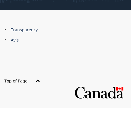
About
Brand
Transparency
this
Avis
site
Top of Page