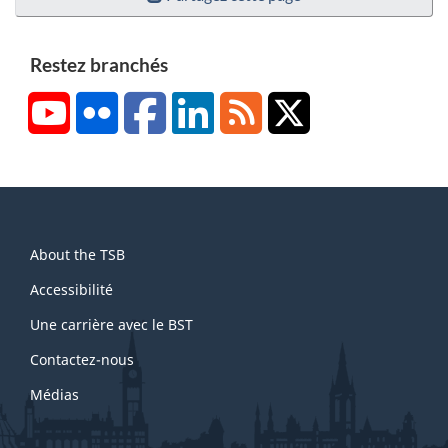
Restez branchés
YouTube
Flickr
Facebook
LinkedIn
RSS
X/Twitter
About
About the TSB
this
site
Accessibilité
Une carrière avec le BST
Contactez-nous
Médias