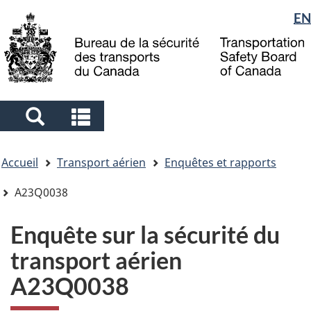
Sélection
EN
Skip
Skip
Passer
to
to
à
de
main
"About
la
la
content
government"
version
langue
HTML
simplifiée
Search
Search
and
and
Vous
menus
menus
Accueil
Transport aérien
Enquêtes et rapports
êtes
ici
A23Q0038
Enquête sur la sécurité du
transport aérien
A23Q0038