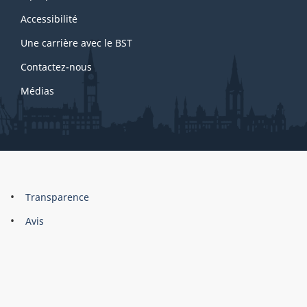
this
site
Accessibilité
Une carrière avec le BST
Contactez-nous
Médias
About
Brand
Transparence
this
Avis
site